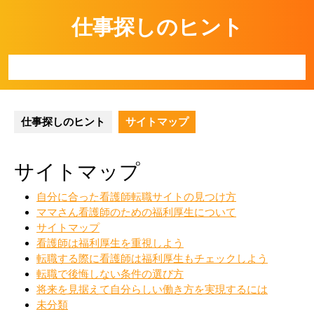
Skip
仕事探しのヒント
to
content
Open
Button
仕事探しのヒント
サイトマップ
サイトマップ
自分に合った看護師転職サイトの見つけ方
ママさん看護師のための福利厚生について
サイトマップ
看護師は福利厚生を重視しよう
転職する際に看護師は福利厚生もチェックしよう
転職で後悔しない条件の選び方
将来を見据えて自分らしい働き方を実現するには
未分類