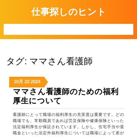
Skip
仕事探しのヒント
to
content
Open
Button
タグ:
ママさん看護師
2024-
2024-
2024-
10月
22
2024
10-
10-
10-
ママさん看護師のための福利
22
22
22
マ
厚生について
マ
看護師にとって職場の福利厚生の充実度は重要です。どの
さ
職場でも、常勤職員であれば労災保険や健康保険といった
ん
法定福利厚生が保証されています。しかし、住宅手当や退
職金といった法定外福利厚生については職場によって差が
看