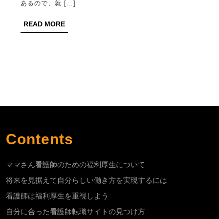
あるので、就 […]
護
READ
READ MORE
師
MORE
の
た
め
の
福
利
厚
Contents
生
に
ママさん看護師のための福利厚生について
つ
将来を見据えて自分らしい働き方を実現するには
い
看護師は福利厚生を重視しよう
て
自分に合った看護師転職サイトの見つけ方